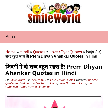
Skip
to
content
Menu
Home
»
Hindi
»
Quotes
»
Love / Pyar Quotes
»
जिदंगी मे दो
शब्द बहुत खास है! Prem Dhyan Ahankar Quotes in Hindi
जिदंगी मे दो शब्द बहुत खास है! Prem Dhyan
Ahankar Quotes in Hindi
By
Smile World
On
12/07/2017
In
Love / Pyar Quotes
Tagged
Ahankar
Quotes in Hindi
,
Anmol Vachan in Hindi
,
Love Quotes in Hindi
,
Pyar
Quotes in Hindi
Leave a comment