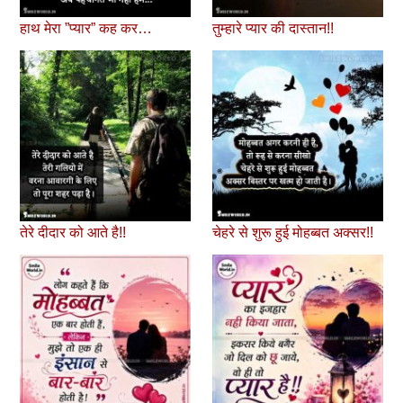
हाथ मेरा ”प्यार” कह कर…
तुम्हारे प्यार की दास्तान!!
तेरे दीदार को आते है!!
चेहरे से शुरू हुई मोहब्‍बत अक्‍सर!!