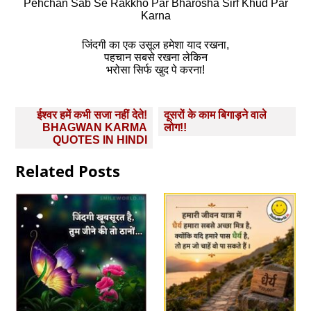
Pehchan Sab Se Rakkho Par Bharosha Sirf Khud Par
Karna
जिंदगी का एक उसूल हमेशा याद रखना,
पहचान सबसे रखना लेकिन
भरोसा सिर्फ खुद पे करना!
Post
ईश्वर हमें कभी सजा नहीं देते!
दूसरों के काम बिगाड़ने वाले
navigation
BHAGWAN KARMA
लोग!!
QUOTES IN HINDI
Related Posts