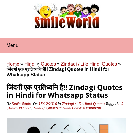
Skip
to
content
Menu
Home
»
Hindi
»
Quotes
»
Zindagi / Life Hindi Quotes
»
जिंदगी एक प्रतिध्‍वनि है!! Zindagi Quotes in Hindi for
Whatsapp Status
जिंदगी एक प्रतिध्‍वनि है!! Zindagi Quotes
in Hindi for Whatsapp Status
By
Smile World
On
15/12/2016
In
Zindagi / Life Hindi Quotes
Tagged
Life
Quotes in Hindi
,
Zindagi Quotes in Hindi
Leave a comment