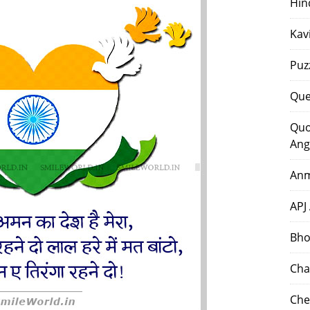
Hin
Kav
Puz
Que
Quo
Ang
Anm
APJ
Bho
Cha
Che