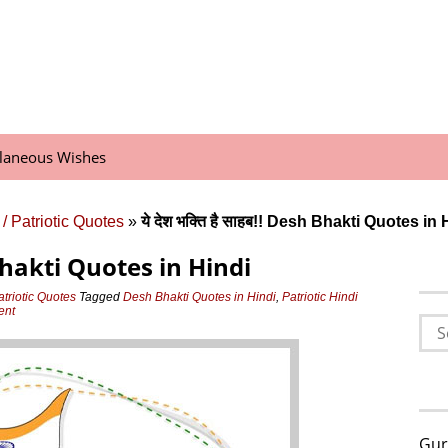
llaneous Wishes
/ Patriotic Quotes
»
ये देश भक्ति है साहब!! Desh Bhakti Quotes in 
sh Bhakti Quotes in Hindi
atriotic Quotes
Tagged
Desh Bhakti Quotes in Hindi
,
Patriotic Hindi
ent
Sea
for:
Gur