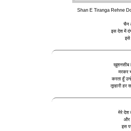
Shan E Tiranga Rehne Do 
चैन 
इस देश में दं
इसे
खुशनसीब है
मरकर भी
करता हूँ उन्
तूम्हारी हर 
मेरे देश
और म
इस पर