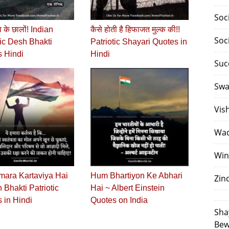
Soc
ाँव के छालों! Indian
कैसे होती है हिफाजत मुल्क की!!
Soc
tic Desh Bhakti
Patriotic Shayari Quotes in
 Hindi
Hindi
Suc
Swa
Vis
Waq
Win
ara Kartaviya Hai
Hum Bhartiyon Ke Abhari
Zin
 Bhakti Patriotic
Hai ~ Albert Einstein
 in Hindi
Quotes on India
Sha
Bew