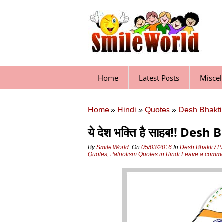
Skip
to
content
Home
Latest Posts
Misce
Home
»
Hindi
»
Quotes
»
Desh Bhakti 
ये देश भक्ति है साहब!! De
By
Smile World
On
05/03/2016
In
Desh Bhakti / P
Quotes
,
Patriotism Quotes in Hindi
Leave a comm