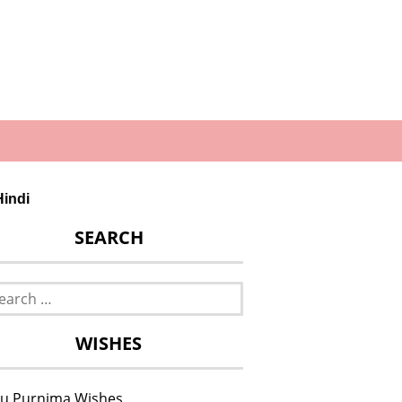
Hindi
SEARCH
rch
WISHES
u Purnima Wishes