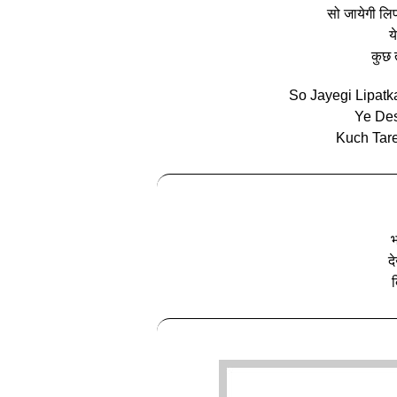
सो जायेगी लिप
य
कुछ 
So Jayegi Lipatk
Ye Des
Kuch Tare
भ
द
द