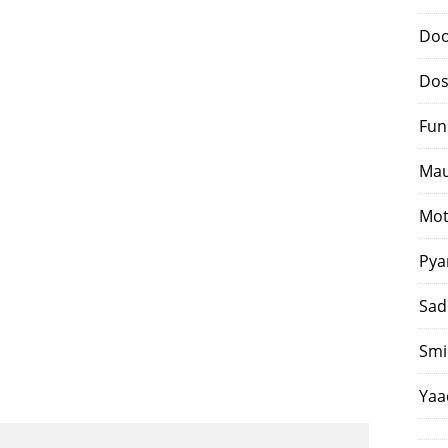
Doo
Dos
Fun
Mau
Mot
Pya
Sad
Smi
Yaa