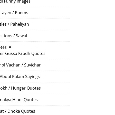
di Funny Images
itayen / Poems
zles / Paheliyan
stions / Sawal
tes
▼
er Gussa Krodh Quotes
ol Vachan / Suvichar
 Abdul Kalam Sayings
okh / Hunger Quotes
nakya Hindi Quotes
at / Dhoka Quotes