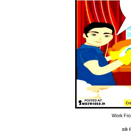
Work Fro
वर्क