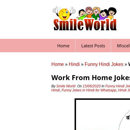
Skip
to
content
Home
Latest Posts
Misce
Home
»
Hindi
»
Funny Hindi Jokes
»
Work From Home Jokes 
By
Smile World
On
15/06/2020
In
Funny Hindi Jo
Hindi
,
Funny Jokes in Hindi for Whatsapp
,
Hindi J