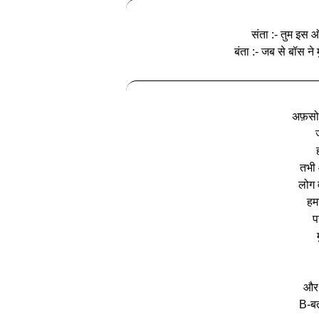
संता :- तुम इस 
बंता :- जब से बॉस ने
अफ़सोस
तभी 
लोग व
हम
प
और 
B-ब