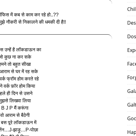
Chi
ऑफिस में कब से काम कर रहे हो..??
 मुझे नौकरी से निकालने की धमकी दी है!!
Des
Dos
Exp
 उन्हें है लॉकडाऊन का
जो कुछ ना कर सके
Fac
हमने तो बहुत सीखा
आराम से घर में रह सके
For
र्क फ्रॉम होम करते रहे
ने वर्क फ़ॉर होम किया
Gal
हले ही दिन से उसने
मुझसे लिखवा लिया
Gal
B J P मैं करूंगा
वो आराम से बैठेगी
God
बस पूरे लॉकडाऊन में
र्तन…J-झाड़ू…P-पोछा
Hap