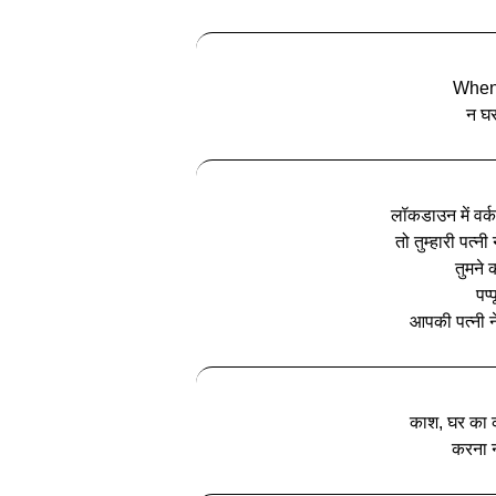
When
न घर
लॉकडाउन में वर्क 
तो तुम्हारी पत्न
तुमने 
पप्
आपकी पत्नी ने
काश, घर का 
करना न