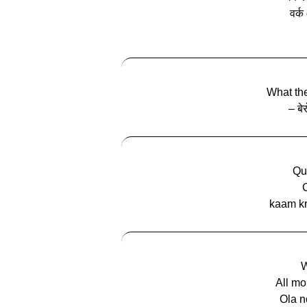
वर्क
What the
– ब
Qu
kaam k
W
All mo
Ola n