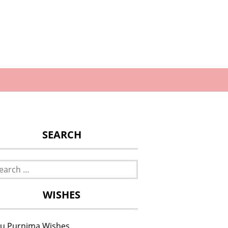
SEARCH
rch
WISHES
u Purnima Wishes