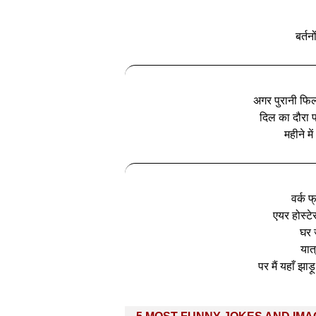
बर्त
अगर पुरानी फिल्
दिल का दौरा प
महीने म
वर्क फ
एयर होस्ट
घर 
यात
पर मैं यहाँ झा
Post