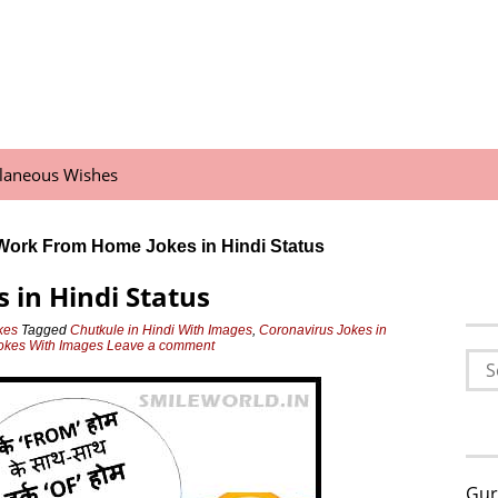
llaneous Wishes
Work From Home Jokes in Hindi Status
in Hindi Status
kes
Tagged
Chutkule in Hindi With Images
,
Coronavirus Jokes in
okes With Images
Leave a comment
Sea
for:
Gur