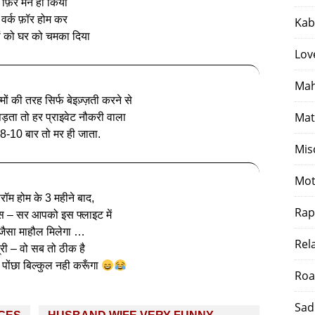
फ़िर मैंने ही किया
वर्क फ़ॉर होम कर
Kab
नों को घर को चमका दिया
Lov
Mah
मों की तरह सिर्फ बेइज़्ज़ती करने से
Mat
ड़ता तो हर प्राइवेट नौकरी वाला
ें 8-10 बार तो मर ही जाता.
Mis
Mot
्रॉम होम के 3 महीने बाद,
Rap
ेस – सर आपको इस फ्लाइट में
जैसा माहौल मिलेगा …
Rel
्री – वो सब तो ठीक है
ड़ू पोंछा बिल्कुल नही करूँगा
Roa
Sad