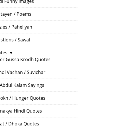
di Funny Images
itayen / Poems
zles / Paheliyan
stions / Sawal
tes
▼
er Gussa Krodh Quotes
ol Vachan / Suvichar
 Abdul Kalam Sayings
okh / Hunger Quotes
nakya Hindi Quotes
at / Dhoka Quotes