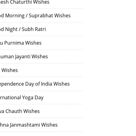
esh Chaturthi Wishes
d Morning / Suprabhat Wishes
d Night / Subh Ratri
u Purnima Wishes
uman Jayanti Wishes
i Wishes
ependence Day of India Wishes
ernational Yoga Day
va Chauth Wishes
shna Janmashtami Wishes