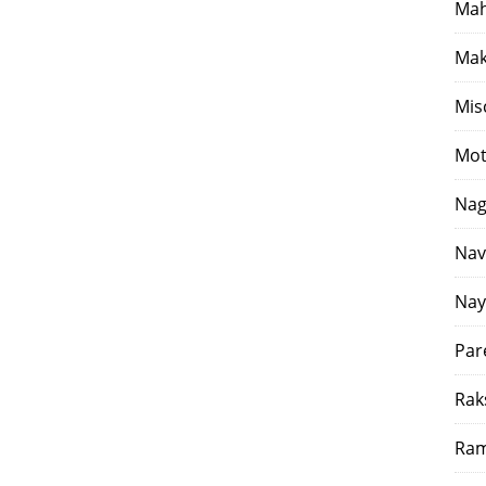
Mah
Mak
Mis
Mot
Nag
Nav
Nay
Par
Rak
Ram