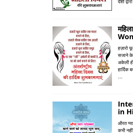
देशों द्व
महिला
Wom
हज़ारो फ
सजाने के
अकेली ही
हार्दिक 
…
Int
in H
औरत प्या
कभी नहीं 