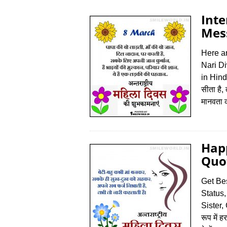
Int
Mess
Here a
Nari D
in Hindi
सीता है, 
मानवता 
Hap
Quot
Get Be
Status,
Sister, 
रूप में ह