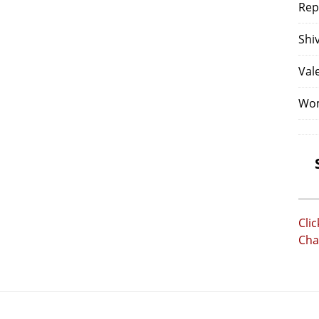
Rep
Shi
Val
Wom
Cli
Cha