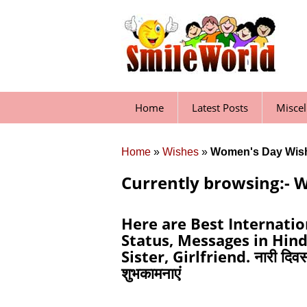
Skip
to
content
Home
Latest Posts
Misce
Home
»
Wishes
»
Women's Day Wis
Currently browsing:- 
Here are Best Internati
Status, Messages in Hind
Sister, Girlfriend. नारी दिवस क
शुभकामनाएं