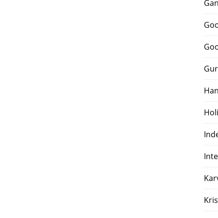
Gan
Goo
Goo
Gur
Han
Hol
Ind
Int
Kar
Kri