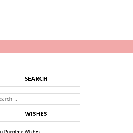
SEARCH
rch
WISHES
u Purnima Wishes