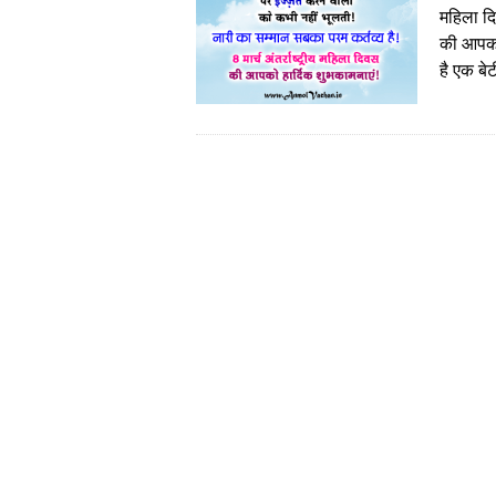
महिला दि
की आपको 
है एक बे