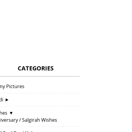
CATEGORIES
ny Pictures
di
►
hes
▼
iversary / Salgirah Wishes