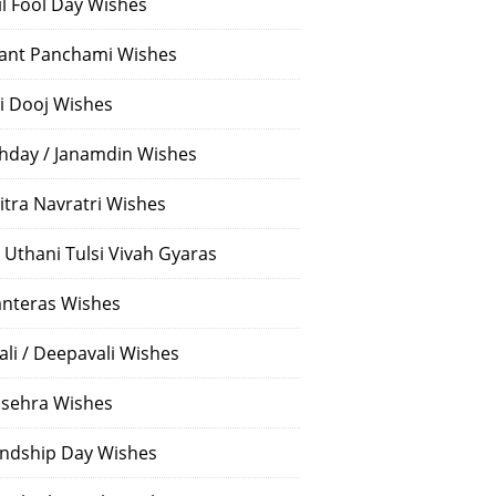
il Fool Day Wishes
ant Panchami Wishes
i Dooj Wishes
thday / Janamdin Wishes
itra Navratri Wishes
 Uthani Tulsi Vivah Gyaras
nteras Wishes
ali / Deepavali Wishes
sehra Wishes
endship Day Wishes