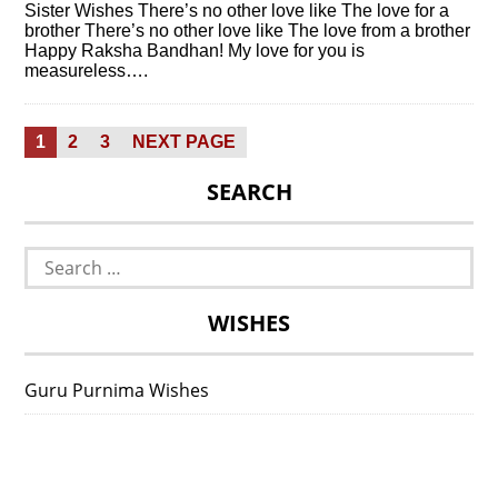
Sister Wishes There’s no other love like The love for a
brother There’s no other love like The love from a brother
Happy Raksha Bandhan! My love for you is
measureless….
Posts
PAGE
PAGE
PAGE
1
2
3
NEXT PAGE
pagination
SEARCH
Search
for:
WISHES
Guru Purnima Wishes