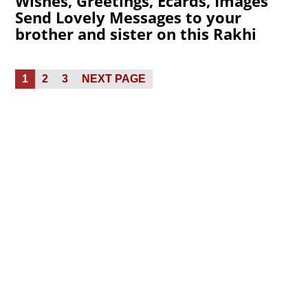
Wishes, Greetings, Ecards, Images
Send Lovely Messages to your
brother and sister on this Rakhi
Posts
PAGE
PAGE
PAGE
1
2
3
NEXT PAGE
pagination