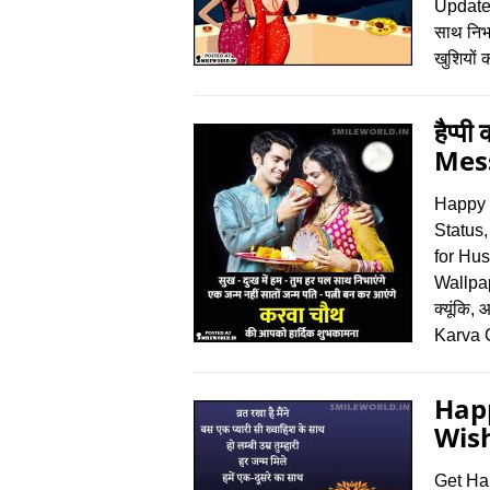
Update ज
साथ निभा
खुशियों
हैप्
Mess
Happy 
Status
for Hu
Wallpap
क्यूंकि,
Karva C
Hap
Wish
Get Ha