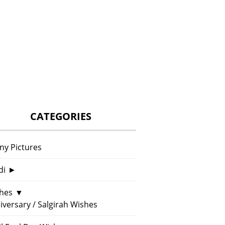
CATEGORIES
ny Pictures
di
►
hes
▼
iversary / Salgirah Wishes