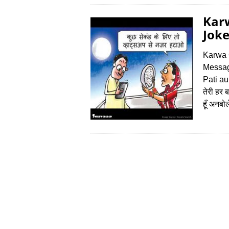
Kar
Jok
Karwa 
Messag
Pati a
तेरी हर ब
हूँ अनब