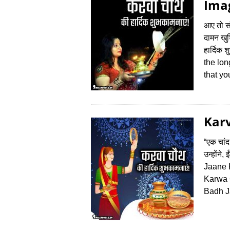
Ima
आए तो सं
दामन खुश
हार्दिक
the lon
that yo
Karv
“एक चांद 
उन्होंने
Jaane 
Karwa 
Badh Ja