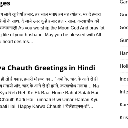
ges
Gan
Goo
ग लाये खुशियाँ हज़ार, हर साल मनाएं हम यह त्योहार, भर दे हमारा
ियों के साथ, दे जाये उम्र तुम्हे हज़ार हज़ार साल. करवाचौथ की
Goo
 शुभकामनाएं!! As you worship the Moon God And pray fot
g life of your husband. May you be blessed with All
Gur
u heart desires….
Han
a Chauth Greetings in Hindi
Hol
Ind
ही तो है गवाह, हमारी मोहब्ब्त का…” क्योंकि, चांद के आने से ही
, ईंद मनायी और, चांद के आने से ही हमने, करवाचोथ मनाया… Na
Int
Kyu Reh Reh Ke Ek Baat Hume Bahut Satati Hai,
Chauth Karti Hai Tumhari Biwi Umar Hamari Kyu
Kar
ati Hai. Happy Karwa Chauth!! “वैलेंटाइनस्-डे”…
Kri