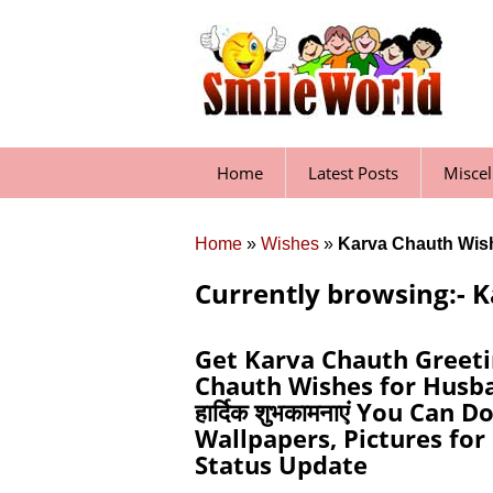
Skip
to
content
Home
Latest Posts
Misce
Home
»
Wishes
»
Karva Chauth Wis
Currently browsing:- 
Get Karva Chauth Greeti
Chauth Wishes for Husban
हार्दिक शुभकामनाएं You Ca
Wallpapers, Pictures fo
Status Update