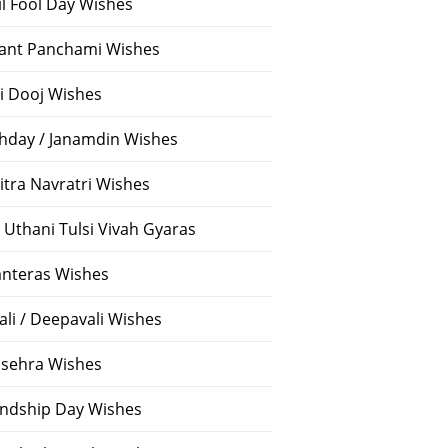
il Fool Day Wishes
ant Panchami Wishes
i Dooj Wishes
thday / Janamdin Wishes
itra Navratri Wishes
 Uthani Tulsi Vivah Gyaras
nteras Wishes
ali / Deepavali Wishes
sehra Wishes
endship Day Wishes