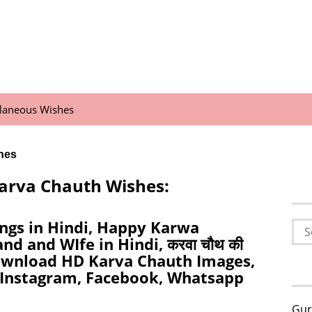
llaneous Wishes
hes
Karva Chauth Wishes:
ngs in Hindi, Happy Karwa
Sea
d and WIfe in Hindi, करवा चौथ की
for:
n Download HD Karva Chauth Images,
r Instagram, Facebook, Whatsapp
Gur