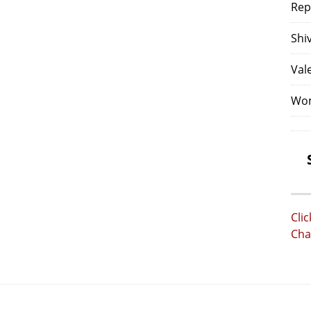
Rep
Shi
Val
Wom
Cli
Cha