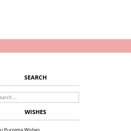
SEARCH
rch
WISHES
u Purnima Wishes