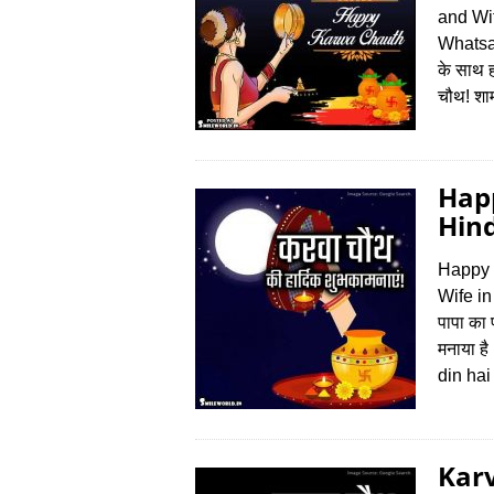
and Wi
Whatsap
के साथ हो
चौथ! शा
Hap
Hind
Happy 
Wife in
पापा का 
मनाया है
din ha
Karv