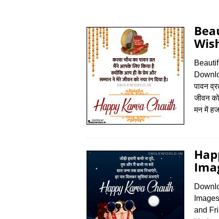
Bea
Wish
Beauti
Downlo
पावन व्रत
जीवन को
मन में ह
Hap
Imag
Downlo
Images
and Fr