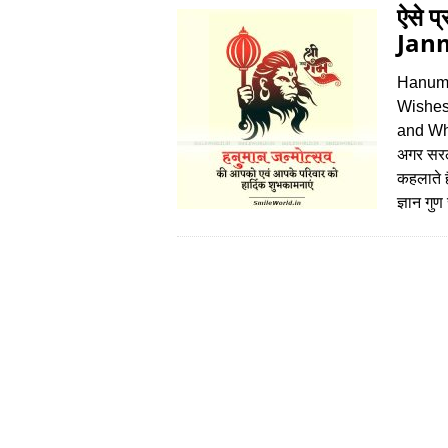
ऐसे 
Janm
Hanuma
Wishes
and Wha
अगर सरलत
कहलाते ह
ज्ञान ग