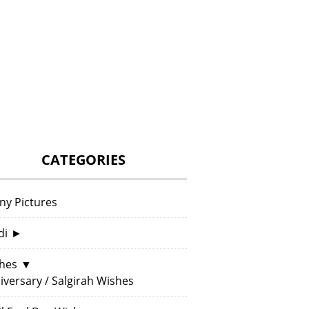
CATEGORIES
ny Pictures
di
►
hes
▼
iversary / Salgirah Wishes