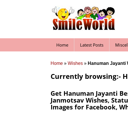
Skip
to
content
Home
Latest Posts
Misce
Home
»
Wishes
»
Hanuman Jayanti 
Currently browsing:- 
Get Hanuman Jayanti Be
Janmotsav Wishes, Status
Images for Facebook, Wh