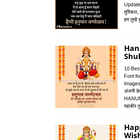
Updat
मुश्किल,
हम तुम्हे
Han
Shu
10 Bes
Font f
Images 
अंजनी के
HANU
महाबीर 
Hap
Wish