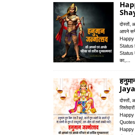
Hap
Shay
दोस्‍तों,
आपने सगे
Happy 
Status
Status 
का,…
हनुम
Jaya
दोस्‍तों,
रिश्‍तेदा
Happy 
Quotes मि
Happy 