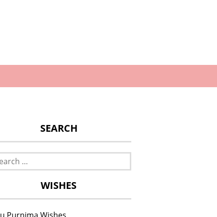
SEARCH
rch
WISHES
u Purnima Wishes