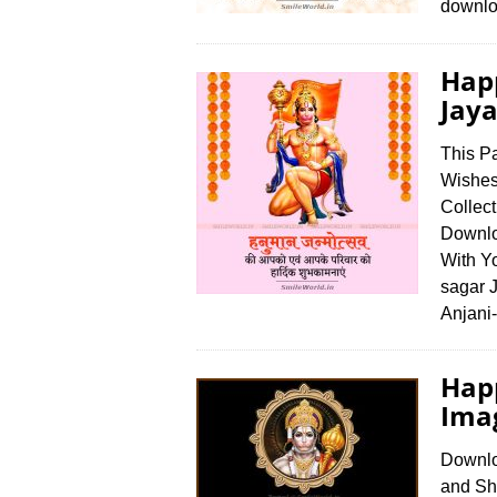
downlo
Hap
Jaya
This P
Wishes
Collec
Downlo
With Y
sagar J
Anjani
Hap
Imag
Downlo
and Sh