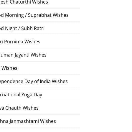
esh Chaturthi Wishes
d Morning / Suprabhat Wishes
d Night / Subh Ratri
u Purnima Wishes
uman Jayanti Wishes
i Wishes
ependence Day of India Wishes
ernational Yoga Day
va Chauth Wishes
shna Janmashtami Wishes