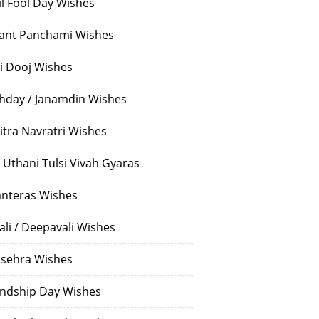
il Fool Day Wishes
ant Panchami Wishes
i Dooj Wishes
thday / Janamdin Wishes
itra Navratri Wishes
 Uthani Tulsi Vivah Gyaras
nteras Wishes
ali / Deepavali Wishes
sehra Wishes
endship Day Wishes