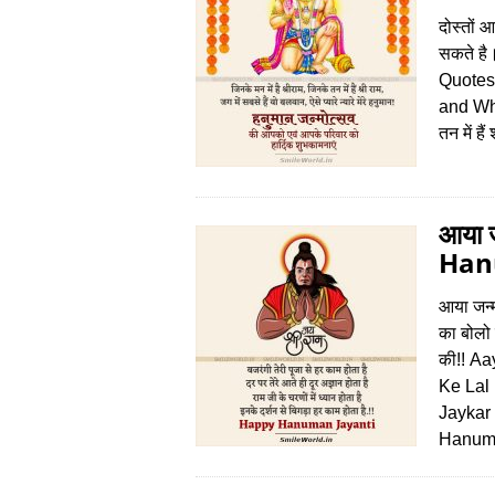
दोस्‍तों 
सकते ह
Quotes
and Wha
तन में है
आया ज
Han
आया जन्म
का बोलो
की!! A
Ke Lal
Jaykar
Hanu