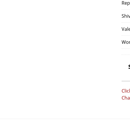
Rep
Shi
Val
Wom
Cli
Cha