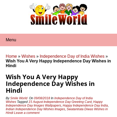
Skip
to
content
Menu
Home
»
Wishes
»
Independence Day of India Wishes
»
Wish You A Very Happy Independence Day Wishes in
Hindi
Wish You A Very Happy
Independence Day Wishes in
Hindi
By
Smile World
On
09/08/2018
In
Independence Day of India
Wishes
Tagged
15 August Independence Day Greeting Card
,
Happy
Independence Day Images Wallpapers
,
Happy Independence Day India
,
Indian Independence Day Wishes Images
,
Swatantrata Diwas Wishes in
Hindi
Leave a comment