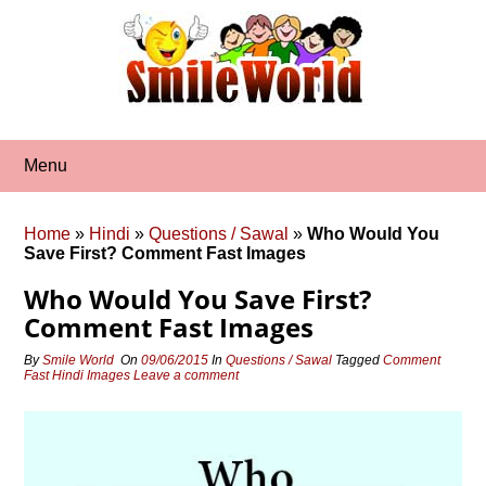
Skip
to
content
Menu
Home
»
Hindi
»
Questions / Sawal
»
Who Would You
Save First? Comment Fast Images
Who Would You Save First?
Comment Fast Images
By
Smile World
On
09/06/2015
In
Questions / Sawal
Tagged
Comment
Fast Hindi Images
Leave a comment