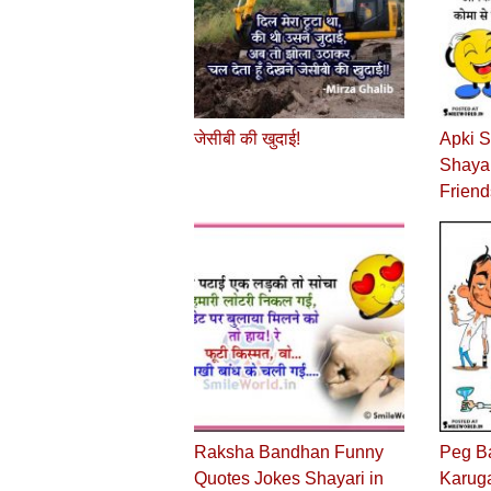
जेसीबी की खुदाई!
Apki S
Shayar
Friend
Raksha Bandhan Funny
Peg B
Quotes Jokes Shayari in
Karug