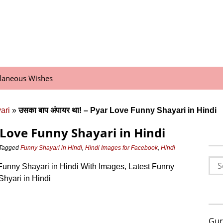
llaneous Wishes
ari
»
उसका बाप अंपायर था! – Pyar Love Funny Shayari in Hindi
ar Love Funny Shayari in Hindi
Tagged
Funny Shayari in Hindi
,
Hindi Images for Facebook
,
Hindi
Sea
nny Shayari in Hindi With Images, Latest Funny
for:
Shyari in Hindi
Gur