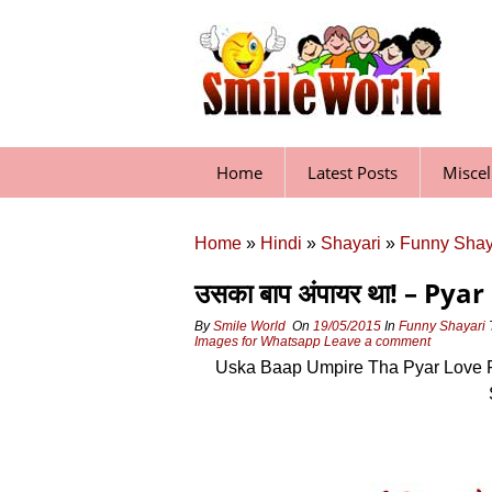
Skip
to
content
Home
Latest Posts
Misce
Home
»
Hindi
»
Shayari
»
Funny Shay
उसका बाप अंपायर था! – Py
By
Smile World
On
19/05/2015
In
Funny Shayari
Images for Whatsapp
Leave a comment
Uska Baap Umpire Tha Pyar Love Fu