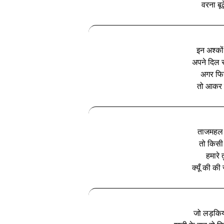
वरना बूढ़
इन अश्कों
अपने दिल स
अगर फिर
तो आकर म
ताजमहल क
तो किसी 
हमारे 
क्यूँ की की
जो लड़किया