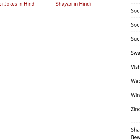
i Jokes in Hindi
Shayari in Hindi
Soc
Soc
Suc
Swa
Vis
Waq
Win
Zin
Sha
Bew