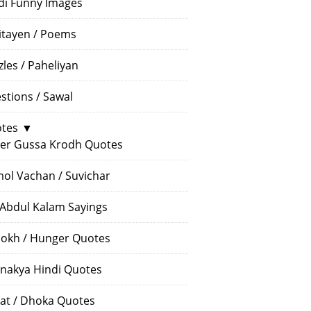
di Funny Images
itayen / Poems
zles / Paheliyan
stions / Sawal
tes
▼
er Gussa Krodh Quotes
ol Vachan / Suvichar
 Abdul Kalam Sayings
okh / Hunger Quotes
nakya Hindi Quotes
at / Dhoka Quotes