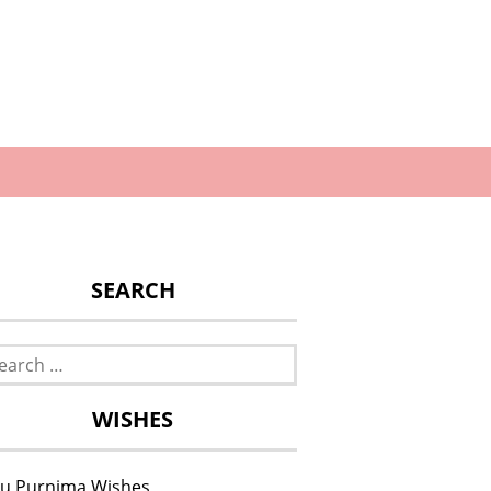
SEARCH
rch
WISHES
u Purnima Wishes