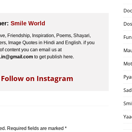
Doo
her:
Smile World
Dos
e, Friendship, Inspiration, Poems, Shayari,
Fun
s, Image Quotes in Hindi and English. if you
 of content you can email us at
Mau
.in@gmail.com
to get publish here.
Mot
o Follow on Instagram
Pya
Sad
Smi
Yaa
ed.
Required fields are marked
*