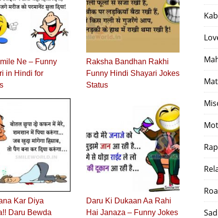
Kab
Lov
Mah
mile Ne – Funny
Raksha Bandhan Rakhi
i in Hindi for
Funny Hindi Shayari Jokes
Mat
s
Status
Mis
Mot
Rap
Rel
Roa
ana Kar Diya
Daru Ki Dukaan Aa Rahi
Sad
a!! Daru Bewda
Hai Janaza – Funny Jokes