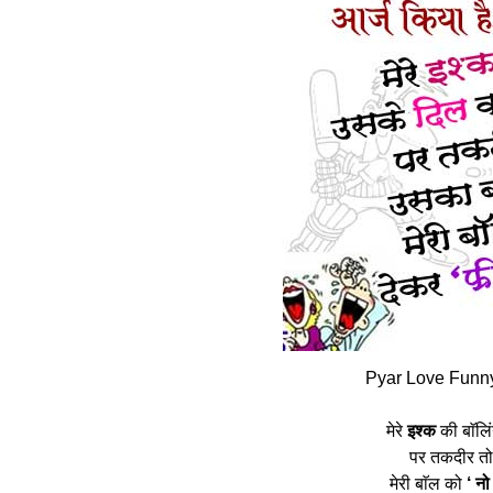
Pyar Love Funny
मेरे
इश्क
की बाॅलि
पर तकदीर त
मेरी बाॅल को
‘ नो 