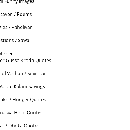
di Funny Images
itayen / Poems
zles / Paheliyan
stions / Sawal
tes
▼
er Gussa Krodh Quotes
ol Vachan / Suvichar
 Abdul Kalam Sayings
okh / Hunger Quotes
nakya Hindi Quotes
at / Dhoka Quotes