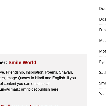
Doo
Dos
Fun
Mau
Mot
Pya
her:
Smile World
Sad
e, Friendship, Inspiration, Poems, Shayari,
s, Image Quotes in Hindi and English. if you
Smi
 of content you can email us at
.in@gmail.com
to get publish here.
Yaa