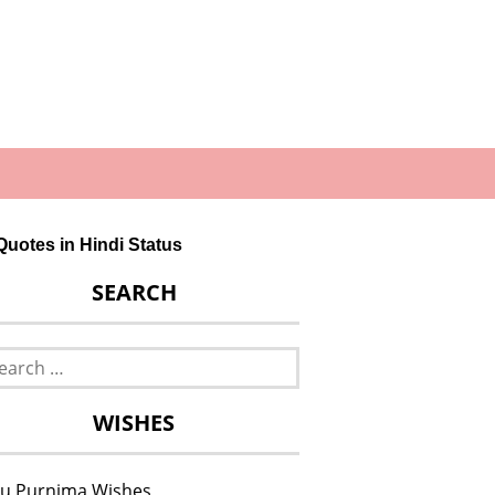
 Quotes in Hindi Status
SEARCH
rch
WISHES
u Purnima Wishes