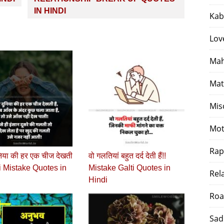
IN HINDI
Kab
Lov
Mah
Mat
Mis
Mot
Rap
िया की हर एक चीज देखती
वो गलतियां बहुत दर्द देती हैं!!
ti Mistake Quotes in
Mistake Galti Quotes in
Rel
Hindi
Roa
Sad