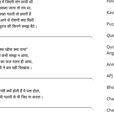
Hin
ंद में जिंदगी संग लायी थी
उसका जाना तो तय था,
Kav
ख्त गलती तो हमारी है
आने से रोशनी क्या मिली
Puz
सूरज की किरणे समझ बैठे।
Que
Quo
क्या खोया क्या पाया”
Ang
ें कभी समझ न आया,
 का फल ग़लत ही आया,
Anm
गी ने बस यही सिखाया।
APJ
Bho
गंदी क्यों होती हैं ये पता होता,
 कभी गलती से भी जिद ना करता।
Cha
Che