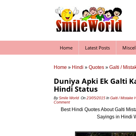
Skip
to
content
Home
Latest Posts
Misce
Home
»
Hindi
»
Quotes
»
Galti / Mist
Duniya Apki Ek Galti Ka
Hindi Status
By
Smile World
On
23/05/2015
In
Galti / Mistake
Comment
Best Hindi Quotes About Galti Mis
Sayings in Hindi 