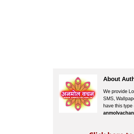
About Aut
We provide Lov
SMS, Wallpaper
have this type
anmolvachan