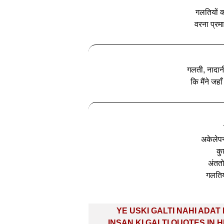
गलतियों का
वरना प्रमा
गलती, नादानी
कि मैंने जहा
अकेलेपन
कु
अंततो
गलतियो
Post
YE USKI GALTI NAHI ADAT 
navigation
INSAN KI GALTI QUOTES IN H