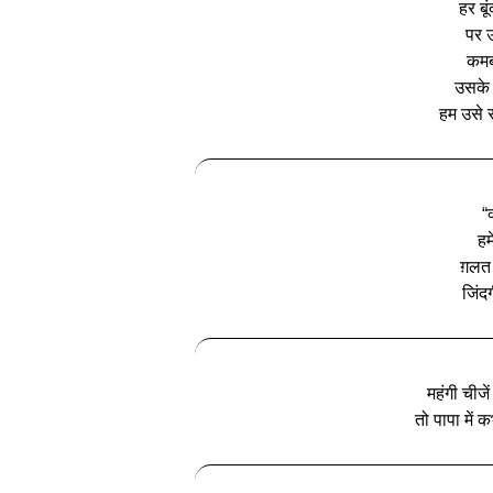
हर बू
पर 
कमब
उसके 
हम उसे 
“
हम
ग़लत
जिंद
महंगी चीजें 
तो पापा में