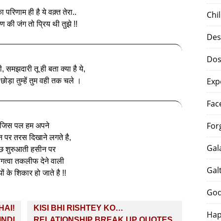
 परिणाम ही है ये वक़्त तेरा..
Chi
ण की जंग तो प्रिय थी तुझे !!
Des
Dos
, समझदारी तू ही बता क्या है ये,
Exp
ँ छोड़ा तुम्हें तुम वही तक चले ।
Fac
For
जिस पल हम अपने
 पर तरस दिखाने लगते है,
Gal
छ शुरुआती हसीन पर
गत्वा तकलीफ देने वाली
Gal
ं के शिकार हो जाते है !!
God
HAI!
KISI BHI RISHTEY KO…
Hap
INDI
RELATIONSHIP BREAK UP QUOTES