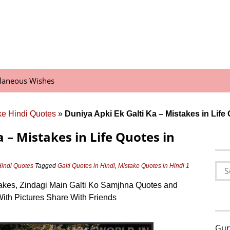
llaneous Wishes
ake Hindi Quotes
»
Duniya Apki Ek Galti Ka – Mistakes in Life
 – Mistakes in Life Quotes in
Sea
 Hindi Quotes
Tagged
Galti Quotes in Hindi
,
Mistake Quotes in Hindi
1
for:
takes, Zindagi Main Galti Ko Samjhna Quotes and
With Pictures Share With Friends
Gur