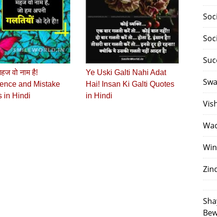
Soc
Soc
Suc
हज वो नाम है!
Ye Uski Galti Nahi Adat
Swa
ence and Mistake
Hai! Insan Ki Galti Quotes
 in Hindi
in Hindi
Vis
Waq
Win
Zin
Sha
Bew