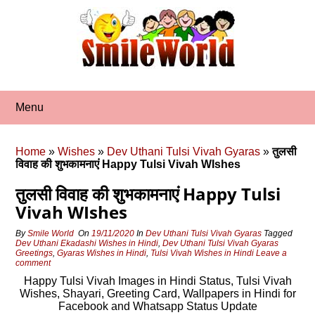
Skip
to
content
Menu
Home
»
Wishes
»
Dev Uthani Tulsi Vivah Gyaras
»
तुलसी
विवाह की शुभकामनाएं Happy Tulsi Vivah WIshes
तुलसी विवाह की शुभकामनाएं Happy Tulsi
Vivah WIshes
By
Smile World
On
19/11/2020
In
Dev Uthani Tulsi Vivah Gyaras
Tagged
Dev Uthani Ekadashi Wishes in Hindi
,
Dev Uthani Tulsi Vivah Gyaras
Greetings
,
Gyaras Wishes in Hindi
,
Tulsi Vivah Wishes in Hindi
Leave a
comment
Happy Tulsi Vivah Images in Hindi Status, Tulsi Vivah
Wishes, Shayari, Greeting Card, Wallpapers in Hindi for
Facebook and Whatsapp Status Update