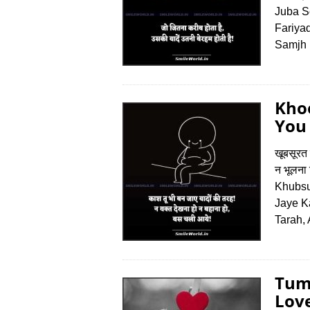
Juba S
Fariya
Samjh
Khoo
You 
खूबसूरत 
न भूलना 
Khubsu
Jaye K
Tarah,
Tum
Love