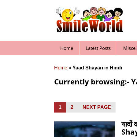
Skip
to
content
Home
Latest Posts
Misce
Home
»
Yaad Shayari in Hindi
Currently browsing:- Y
Posts
PAGE
1
PAGE
2
NEXT PAGE
pagination
यादों
Shay