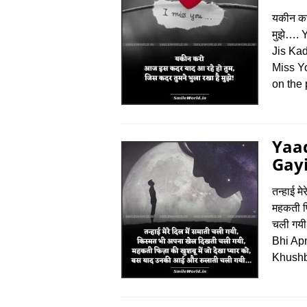
यकीन कर
मुझे….
Jis Ka
Miss Y
on the
Yaad
Gayi
तन्हाई म
महकती फि
चली गय
Bhi Ap
Khushb