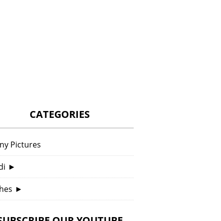
CATEGORIES
ny Pictures
di
►
hes
►
SUBSCRIBE OUR YOUTUBE