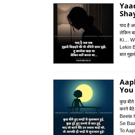
Yaad
Shay
याद है अ
लेकिन ब
Ki… W
Lekin B
बात मुझस
Aapk
You 
कुछ बीते 
करने बैठ
Beete 
Se Baa
To Aap