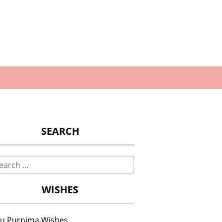
SEARCH
rch
WISHES
u Purnima Wishes