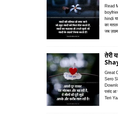
Read Mi
boyfri
hindi याद
का मतलब 
जब ज़ख़्
तेरी 
Shay
Great C
Sero Sh
Downloa
पसंद आ ग
Teri Y