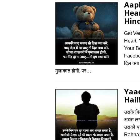
Aapk
Hear
Hind
Get Ve
Heart,
Your Bo
Facebo
दिल क्या
मुलाकात होगी, पर…
Yaa
Hai!
उसके बिन
अच्छा ल
उसकी या
Rahna 