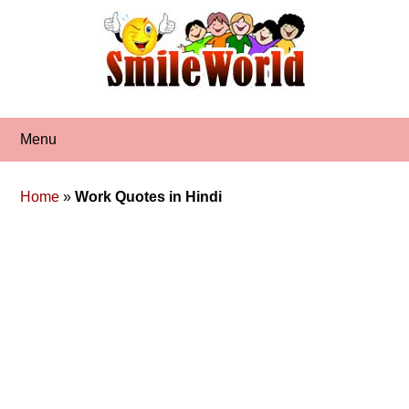
Skip
to
content
Menu
Home
»
Work Quotes in Hindi