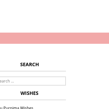
SEARCH
rch
WISHES
u Purnima Wishes