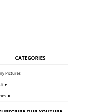
CATEGORIES
ny Pictures
di
►
hes
►
SUBSCRIBE OUR YOUTUBE