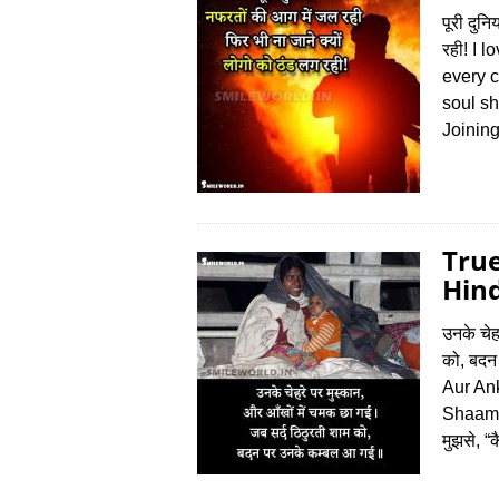
पूरी दुन
रही! I
every 
soul sh
Joining
True
Hind
उनके चेह
को, बद
Aur An
Shaam 
मुझसे, “