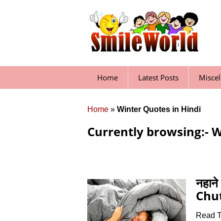
Skip
to
content
Home
Latest Posts
Misce
Home
»
Winter Quotes in Hindi
Currently browsing:- W
नहाने
Chut
Read T