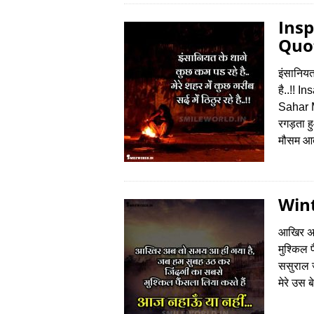
Insp
Quot
इंसानियत 
है..!!
Sahar 
रगड़ता हु
मौसम आ
Wint
आखिर अब
मुश्किल 
ससुराल ज
मेरे उस 