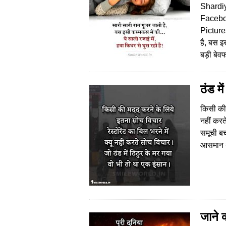
Shardi
Facebo
Picture
है, बस इ
बड़ी बे
ठंड मे
किसी की 
नहीं करत
समूची बच
आसमान 
जाने क