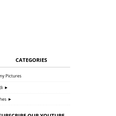
CATEGORIES
ny Pictures
di
►
hes
►
SUBSCRIBE OUR YOUTUBE