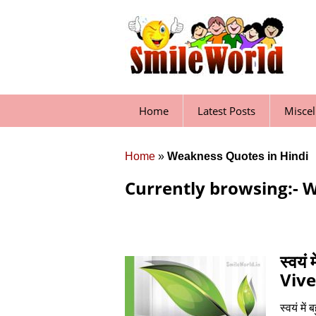
Skip
to
content
Home
Latest Posts
Misce
Home
»
Weakness Quotes in Hindi
Currently browsing:- 
स्वयं
Viv
स्वयं में