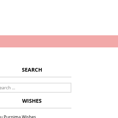
SEARCH
rch
WISHES
u Purnima Wishes