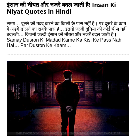
इंसान की नीयत और नजरें बदल जाती है! Insan Ki
Niyat Quotes in Hindi
समय… दूसरे की मदद करने का किसी के पास नहीं है। पर दूसरे के काम
में अड़गें डालने का सबके पास है… इतनी जल्‍दी दुनिया की कोई चीज़ नहीं
बदलती… जितनी जल्‍दी इंसान की नीयत और नजरें बदल जाती है।
Samay Dusron Ki Madad Karne Ka Kisi Ke Pass Nahi
Hai… Par Dusron Ke Kaam…