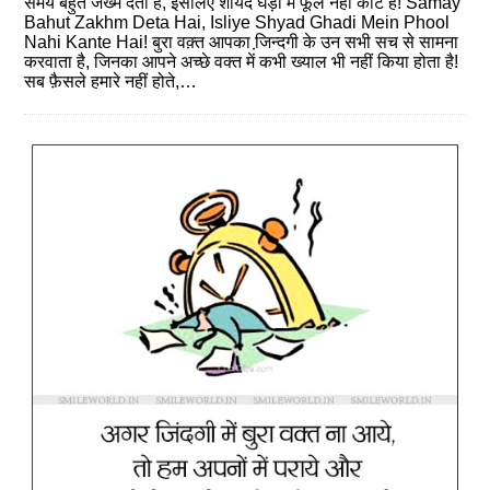
समय बहुत जख्म देता है, इसलिए शायद घड़ी में फूल नहीं कांटे है! Samay
Bahut Zakhm Deta Hai, Isliye Shyad Ghadi Mein Phool
Nahi Kante Hai! बुरा वक़्त आपका जि़न्‍दगी के उन सभी सच से सामना
करवाता है, जिनका आपने अच्छे वक्त में कभी ख्‍याल भी नहीं किया होता है!
सब फ़ैसले हमारे नहीं होते,…