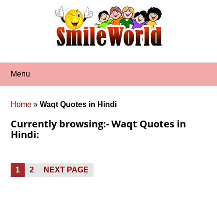
Skip
to
content
Menu
Home
»
Waqt Quotes in Hindi
Currently browsing:- Waqt Quotes in
Hindi:
Posts
PAGE
PAGE
1
2
NEXT PAGE
pagination