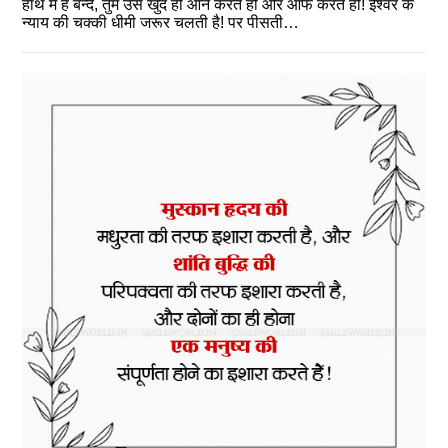
हाथ में है बन्‍दे, तुम उसे खुद ही ऑन करते हो और ऑफ करते हो! ईश्वर के
न्‍याय की चक्‍की धीमी जरूर चलती है! पर पीसती…