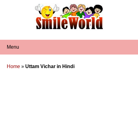
Skip
to
content
Menu
Home
»
Uttam Vichar in Hindi