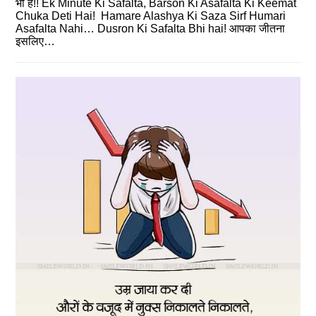
भी है!! Ek Minute Ki Safalta, Barson Ki Asafalta Ki Keemat
Chuka Deti Hai! Hamare Alashya Ki Saza Sirf Humari
Asafalta Nahi… Dusron Ki Safalta Bhi hai! आपका जीतना
इसलिए…