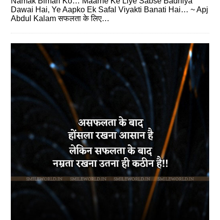
Namak Bimari Ko… Maarne Ke Liye Sabse Badhiya
Dawai Hai, Ye Aapko Ek Safal Viyakti Banati Hai… ~ Apj
Abdul Kalam सफलता के लिए…