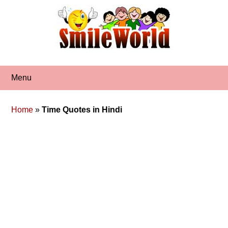
Skip
to
content
Menu
Home
»
Time Quotes in Hindi