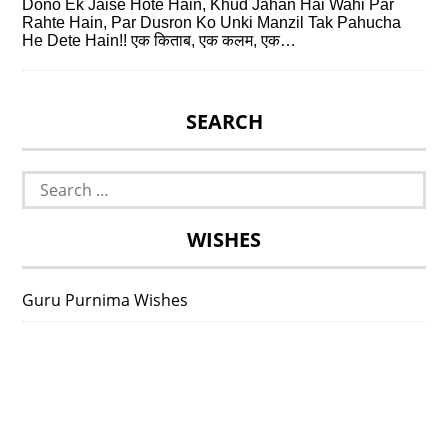
Dono Ek Jaise Hote Hain, Khud Jahan Hai Wahi Par
Rahte Hain, Par Dusron Ko Unki Manzil Tak Pahucha
He Dete Hain!! एक किताब, एक कलम, एक…
SEARCH
Search
for:
WISHES
Guru Purnima Wishes