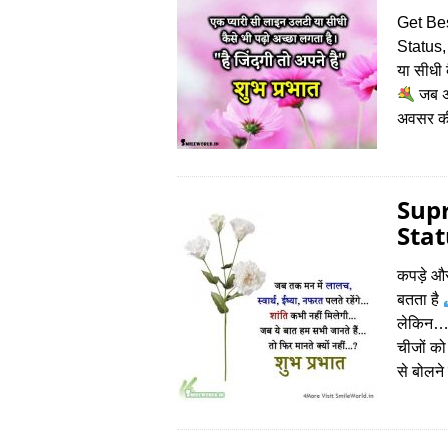
Get Be
Status,
या सीधी 
जब अव
अवसर की
Sup
Stat
कपड़े और
बतता है
लेकिन……
चीजों को
से बोलन