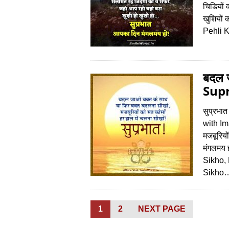
चिडियों 
खुशियो
Pehli 
बदल ज
Supr
सुप्रभा
with Im
मजबूरियो
मंगलमय
Sikho,
Sikh
Posts
PAGE
1
PAGE
2
NEXT PAGE
pagination