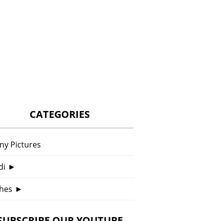
CATEGORIES
ny Pictures
di
►
hes
►
SUBSCRIBE OUR YOUTUBE