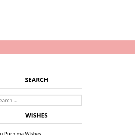
SEARCH
rch
WISHES
u Purnima Wishes