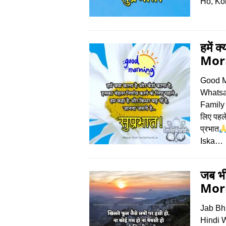
Ho, Ko
हमें 
Morn
Good M
Whatsa
Family ह
लिए पहले
प्रभात
Iska…
जब भ
Morn
Jab Bh
Hindi Wi