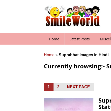
Skip
to
content
Home
Latest Posts
Misce
Home
»
Suprabhat Images in Hindi
Currently browsing:- S
Posts
PAGE
1
PAGE
2
NEXT PAGE
pagination
Sup
Stat