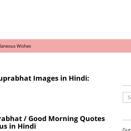
llaneous Wishes
uprabhat Images in Hindi:
Sea
for:
rabhat / Good Morning Quotes
us in Hindi
Gur