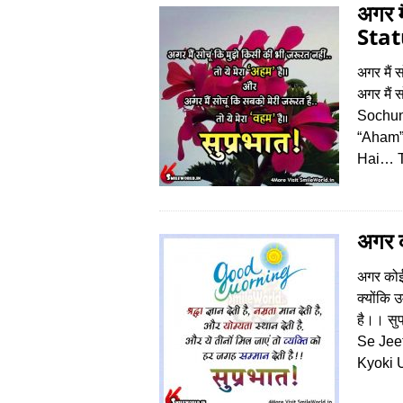
अगर 
Stat
अगर मैं 
अगर मैं 
Sochun
“Aham”
Hai… 
अगर क
अगर कोई
क्‍योंकि
है।। स
Se Jee
Kyoki 