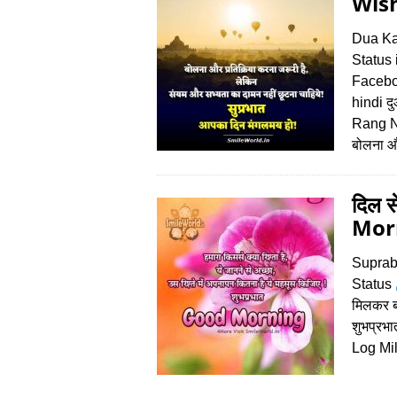
Wish
Dua Ka
Status 
Facebo
hindi दु
Rang N
बोलना
दिल स
Morn
Suprab
Status
मिलकर बद
शुभप्रभ
Log Mi