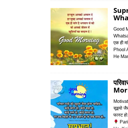
Supr
What
Good M
Whatsap
एक ही मा
Phool 
He Ma
परिवा
Morn
Motiva
सूइयो जै
फास्ट ह
Pari