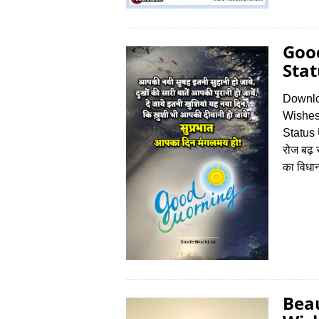
Good
Stat
Downlo
Wishes
Status 
रोज बढ़ र
का विधा
Bea