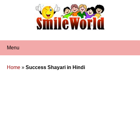
Skip
to
content
Menu
Home
»
Success Shayari in Hindi