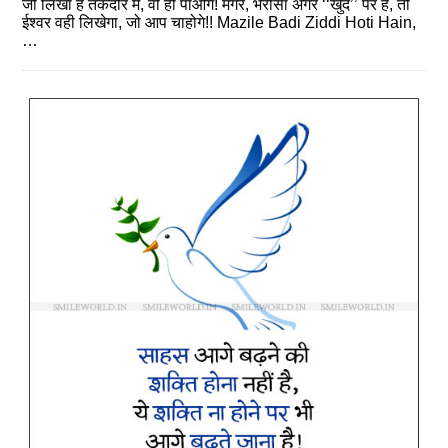
जो लिखा है तकदीर में, वो ही पाओगे! मगर, भरोसा अगर ‘‘खुद’’ पर है, तो
ईश्वर वही लिखेगा, जो आप चाहोगे!! Mazile Badi Ziddi Hoti Hain,
…