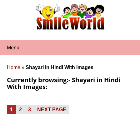
Skip
to
content
Menu
Home
»
Shayari in Hindi With Images
Currently browsing:- Shayari in Hindi
With Images:
Posts
PAGE
PAGE
PAGE
1
2
3
NEXT PAGE
pagination