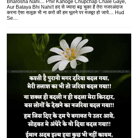
Bharosha Nahi… Phir Kahoge Chupchap Chale Gaye,
Aur Bataya Bhi Nahi!! हद से ज्‍यादा बढ़ चुका है तेरा नजरअंदाज
करना ऐसा सलूक भी ना करो की हम भूलने पर मजबूर हो जाये… Hud
Se…