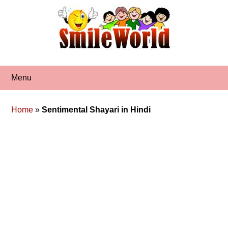
Skip
to
content
Menu
Home
»
Sentimental Shayari in Hindi