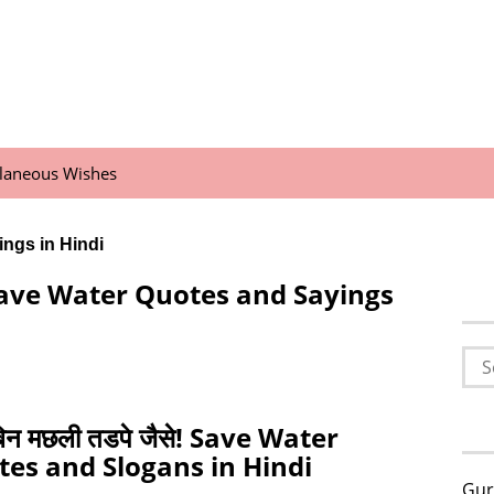
llaneous Wishes
ngs in Hindi
Save Water Quotes and Sayings
Sea
for:
िन मछली तडपे जैसे! Save Water
es and Slogans in Hindi
Gur