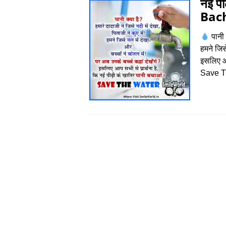
नई पी
Bach
पानी 
हमने जिसे
इसलिए आ
Save T