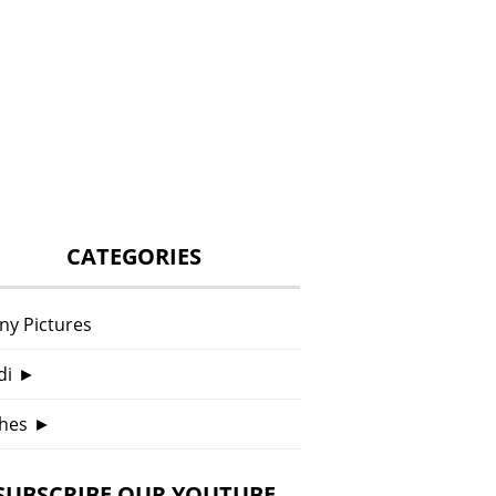
CATEGORIES
ny Pictures
di
►
hes
►
SUBSCRIBE OUR YOUTUBE