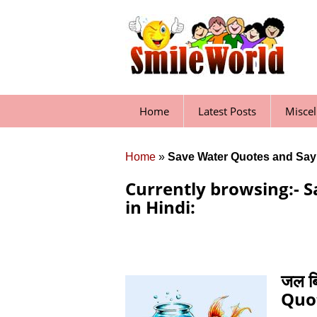
Skip
to
content
Home
Latest Posts
Misce
Home
»
Save Water Quotes and Sayi
Currently browsing:- 
in Hindi:
जल ब
Quot