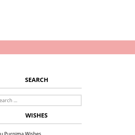
SEARCH
rch
WISHES
u Purnima Wishes