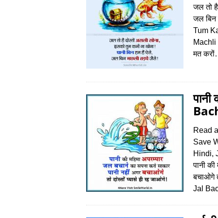
जल तो है
जल बिन 
Tum Ka
Machli T
मत करो
पानी
Bach
Read a
Save W
Hindi,
पानी की
बचाओगे 
Jal Ba