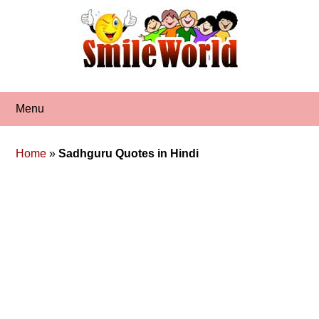
Skip
to
content
Menu
Home
»
Sadhguru Quotes in Hindi