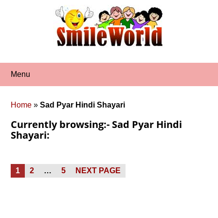
Skip
to
content
Menu
Home
»
Sad Pyar Hindi Shayari
Currently browsing:- Sad Pyar Hindi
Shayari:
Posts
PAGE
PAGE
PAGE
1
2
…
5
NEXT PAGE
pagination