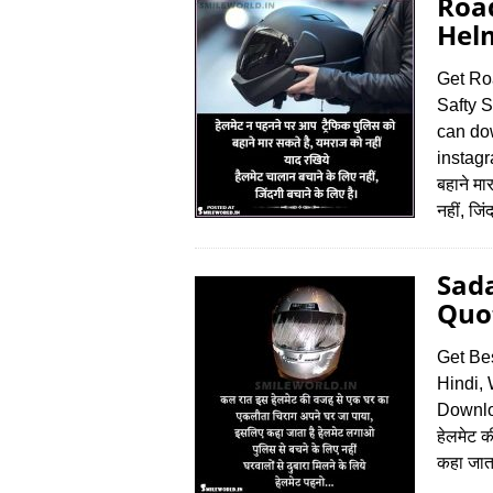
Roa
Helm
Get Ro
Safty S
can do
instagr
बहाने मा
नहीं, जि
Sad
Quot
Get Be
Hindi,
Downlo
हेलमेट 
कहा जाता