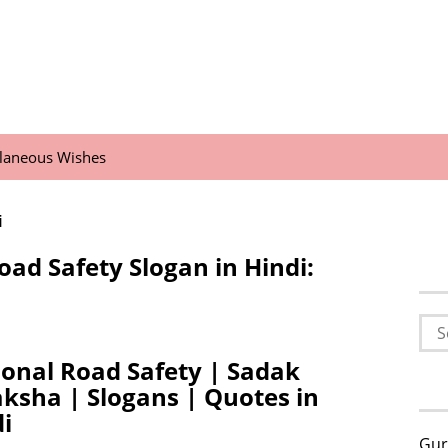
llaneous Wishes
i
oad Safety Slogan in Hindi:
Sea
for:
onal Road Safety | Sadak
ksha | Slogans | Quotes in
i
Gur