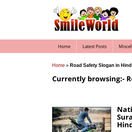
Skip
to
content
Home
Latest Posts
Misce
Home
»
Road Safety Slogan in Hind
Currently browsing:- R
Nati
Sura
Hind