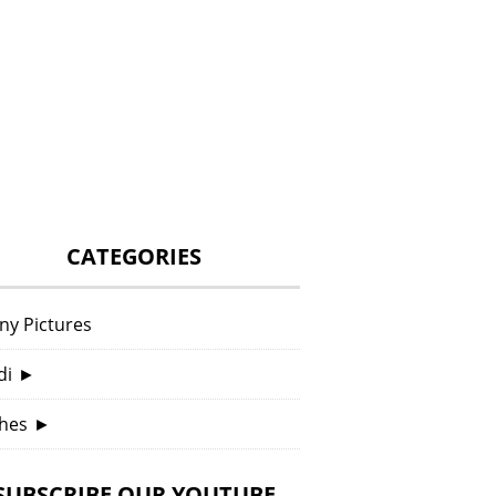
CATEGORIES
ny Pictures
di
►
hes
►
SUBSCRIBE OUR YOUTUBE