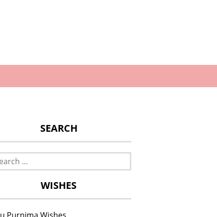
SEARCH
rch
WISHES
u Purnima Wishes