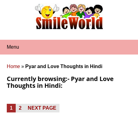
Skip
to
content
Menu
Home
»
Pyar and Love Thoughts in Hindi
Currently browsing:- Pyar and Love
Thoughts in Hindi:
Posts
PAGE
PAGE
1
2
NEXT PAGE
pagination