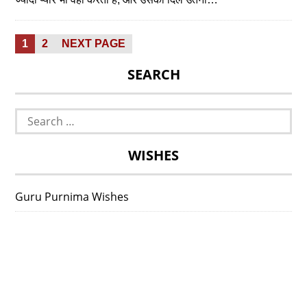
Posts
PAGE
PAGE
1
2
NEXT PAGE
pagination
SEARCH
Search
for:
WISHES
Guru Purnima Wishes