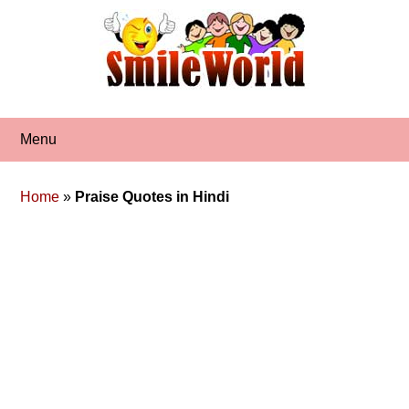
Skip
to
content
Menu
Home
»
Praise Quotes in Hindi