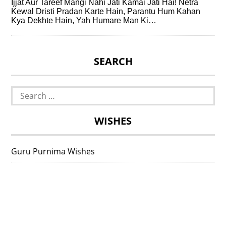
Ijjat Aur Tareef Mangi Nahi Jati Kamai Jati Hai! Netra
Kewal Dristi Pradan Karte Hain, Parantu Hum Kahan
Kya Dekhte Hain, Yah Humare Man Ki…
SEARCH
Search
for:
WISHES
Guru Purnima Wishes