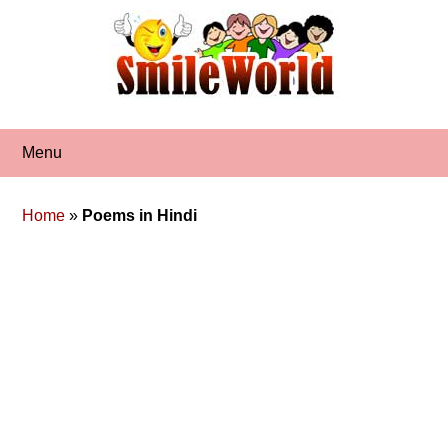
Skip
to
content
Menu
Home
»
Poems in Hindi