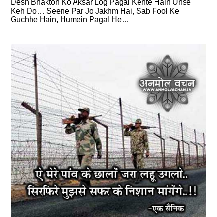
Desh Bhakton Ko Aksar Log Pagal Kehte Hain Unse
Keh Do… Seene Par Jo Jakhm Hai, Sab Fool Ke
Guchhe Hain, Humein Pagal He…