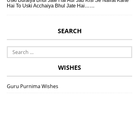
Uski Buraiya Bhul Jate Hai Aur Jab Kisi Se Nafrat Karte
Hai To Uski Acchaiya Bhul Jate Hai……
SEARCH
Search
for:
WISHES
Guru Purnima Wishes