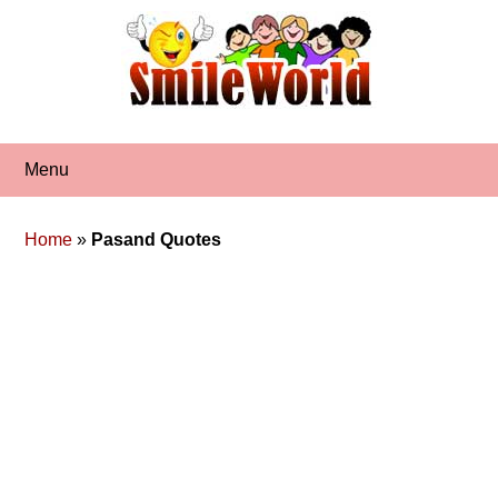
Skip
to
content
Menu
Home
»
Pasand Quotes