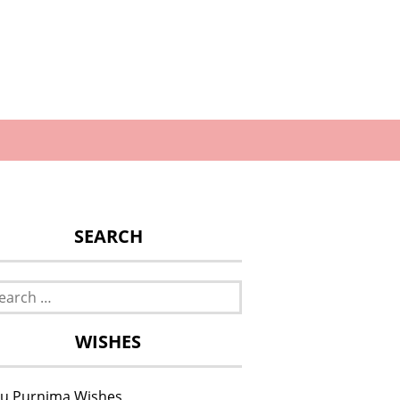
SEARCH
rch
WISHES
u Purnima Wishes