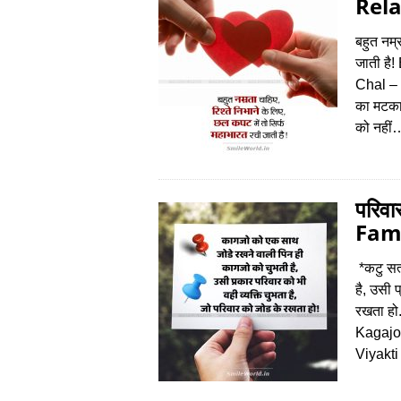
Rela
बहुत नम्
जाती है
Chal – 
का मटका 
को नहीं
परिवा
Fami
*कटु सत
है, उसी 
रखता ह
Kagajo
Viyakt