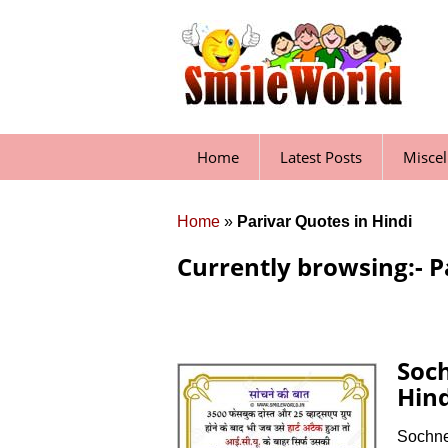
Skip
to
content
Home
Latest Posts
Misce
Home
»
Parivar Quotes in Hindi
Currently browsing:- P
Soch
Hind
Sochne