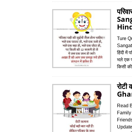
परिवा
San
Hind
Ture Qu
Sangat
हिंदी में
भले एक फ
किसी की
रोटी 
Ghar
Read B
Family
Friend
Update 