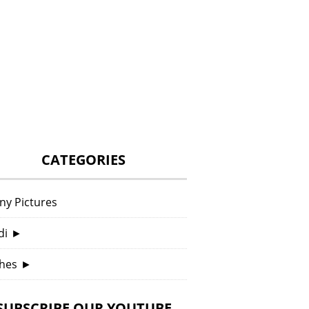
CATEGORIES
ny Pictures
di
►
hes
►
SUBSCRIBE OUR YOUTUBE