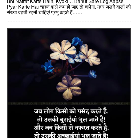
Bhi Nafrat Karte Hain, Kyoki… Bahut Sare Log Aapse
Pyar Karte Hai चाहने वाले कम हो जाएं तो चलेगा, मगर जलने वालों की
संख्‍या बढ़ती रहनी चाहिए! प्रभु कहते हैं……