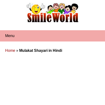
Skip
to
content
Menu
Home
»
Mulakat Shayari in Hindi