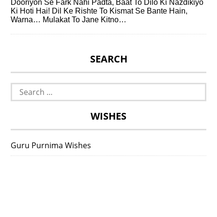
Dooriyon Se Fark Nahi Padta, Baat To Dilo Ki Nazdikiyo
Ki Hoti Hai! Dil Ke Rishte To Kismat Se Bante Hain,
Warna… Mulakat To Jane Kitno…
SEARCH
Search
for:
WISHES
Guru Purnima Wishes