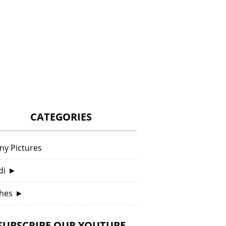
CATEGORIES
ny Pictures
di
►
hes
►
SUBSCRIBE OUR YOUTUBE