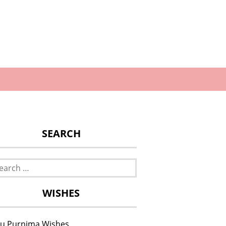
SEARCH
rch
WISHES
u Purnima Wishes