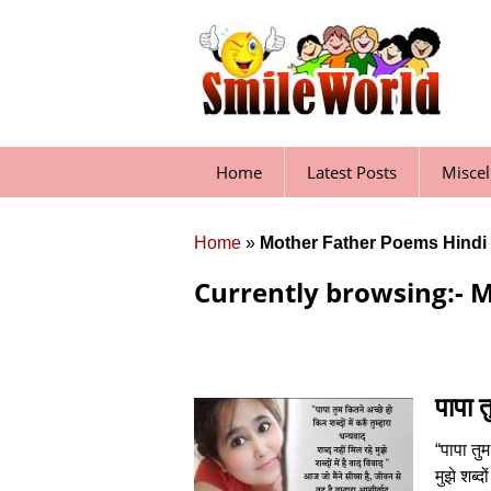
Skip
to
content
Home
Latest Posts
Misce
Home
»
Mother Father Poems Hindi
Currently browsing:- 
पापा त
“पापा तुम
मुझे शब्द