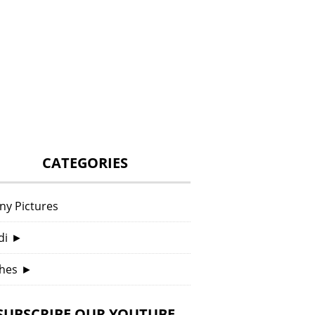
CATEGORIES
ny Pictures
di
►
hes
►
SUBSCRIBE OUR YOUTUBE