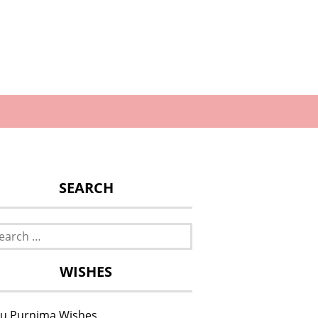
SEARCH
rch
WISHES
u Purnima Wishes