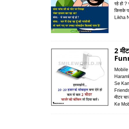
रहे हो ?
किसके प
Likha 
2 मीट
Fun
Mobile
Haramk
Se Kam
Friends
मीटर चा
Ke Mob