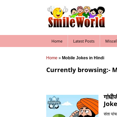
Skip
to
content
Home
Latest Posts
Misce
Home
»
Mobile Jokes in Hindi
Currently browsing:- M
गांध
Joke
संता पां