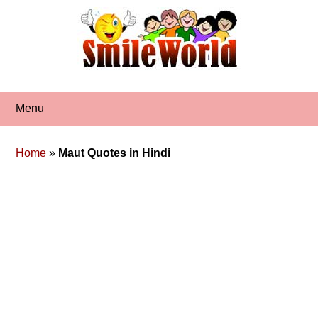
Skip
to
content
Menu
Home
»
Maut Quotes in Hindi