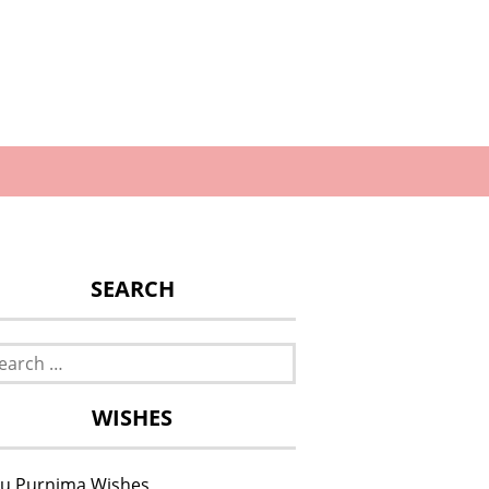
SEARCH
rch
WISHES
u Purnima Wishes