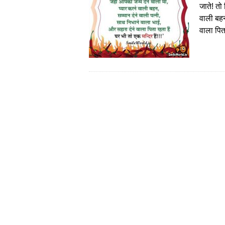
जाते! तो
वाली बहन
वाला पित