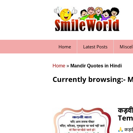
Skip
to
content
Home
Latest Posts
Misce
Home
»
Mandir Quotes in Hindi
Currently browsing:- M
कड़वी
Temp
कड़व