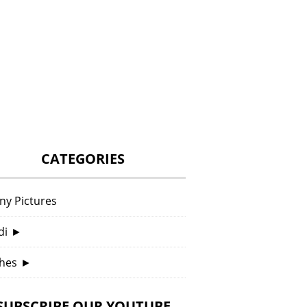
CATEGORIES
ny Pictures
di
►
hes
►
SUBSCRIBE OUR YOUTUBE