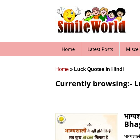
Skip
to
content
Home
Latest Posts
Misce
Home
»
Luck Quotes in Hindi
Currently browsing:- L
भाग्य
Bhag
भाग्यशाली