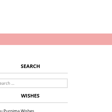
SEARCH
rch
WISHES
u Purnima Wishes