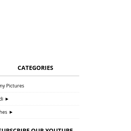
CATEGORIES
ny Pictures
di
►
hes
►
SUBSCRIBE OUR YOUTUBE