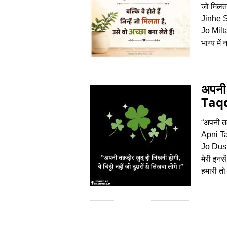
जो मिलता
Jinhe 
Jo Mil
भाग्य में
अपनी
Taqd
“अपनी तक़
Apni T
Jo Dusro
मेरी इनस
हमारी त