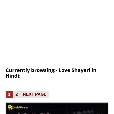
Currently browsing:- Love Shayari in
Hindi:
Posts
PAGE
PAGE
1
2
NEXT PAGE
pagination