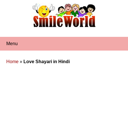
Skip
to
content
Menu
Home
»
Love Shayari in Hindi