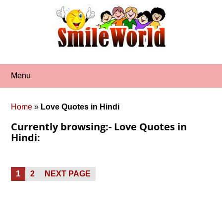
Skip
to
content
Menu
Home
»
Love Quotes in Hindi
Currently browsing:- Love Quotes in
Hindi:
Posts
PAGE
PAGE
1
2
NEXT PAGE
pagination