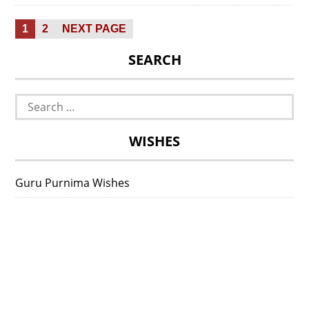
Posts
PAGE
PAGE
1
2
NEXT PAGE
pagination
SEARCH
Search
for:
WISHES
Guru Purnima Wishes