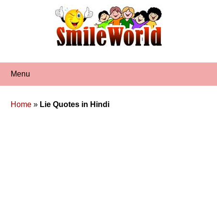
Skip
to
content
Menu
Home
»
Lie Quotes in Hindi