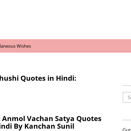
llaneous Wishes
hushi Quotes in Hindi:
Sea
for:
t Anmol Vachan Satya Quotes
indi By Kanchan Sunil
Gur