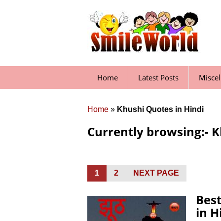
Skip
to
content
Home
Latest Posts
Misce
Home
»
Khushi Quotes in Hindi
Currently browsing:- K
Posts
PAGE
1
PAGE
2
NEXT PAGE
pagination
Bes
in H