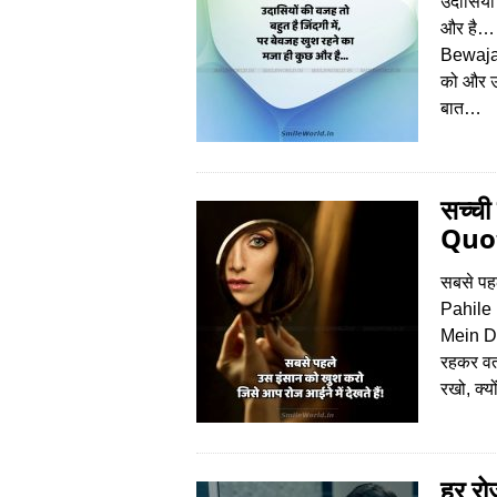
उदासियों
और है…
Bewaja
को और उद
बात…
सच्ची
Quot
सबसे पहल
Pahile
Mein Dek
रहकर वर्
रखो, क्यो
हर र