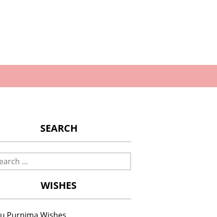
SEARCH
rch
WISHES
u Purnima Wishes