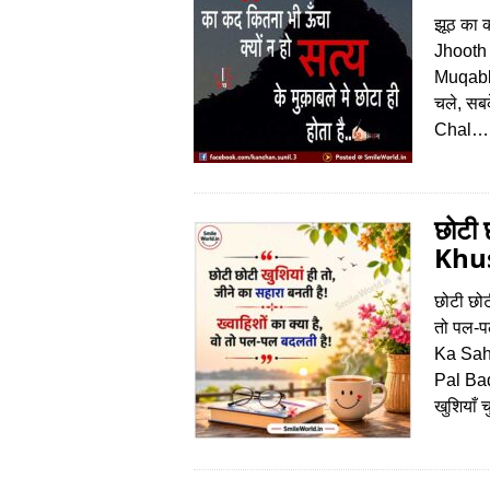
झूठ का क
Jhooth
Muqable
चले, सबके
Chal…
छोटी 
Khus
छोटी छोट
तो पल-
Ka Sah
Pal Bada
खुशियाँ 