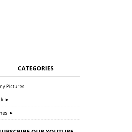
CATEGORIES
ny Pictures
di
►
hes
►
SUBSCRIBE OUR YOUTUBE