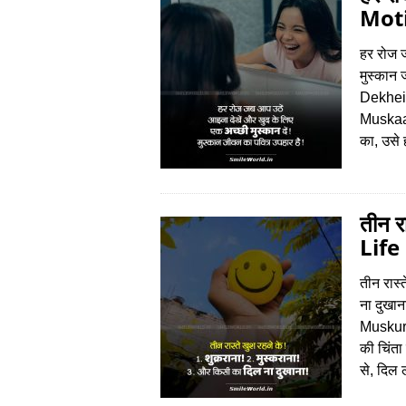
Moti
हर रोज ज
मुस्कान
Dekhei
Muskaa
का, उसे 
तीन र
Life
तीन रास्
ना दुख
Muskura
की चिंता
से, दिल