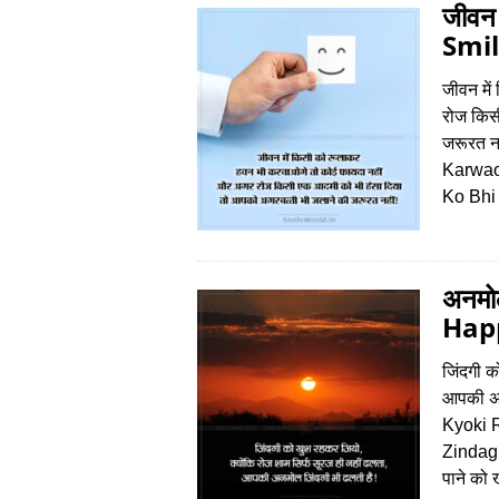
जीवन
Smil
जीवन मे
रोज किस
जरूरत 
Karwao
Ko Bhi
अनमोल
Happ
जिंदगी क
आपकी अन
Kyoki 
Zindagi 
पाने को