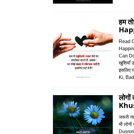
हम तो
Happ
Read G
Happin
Can Do
खुशियाँ 
इसलिए घ
Ki, Ba
लोगों
Khus
जरूरी नह
भी लोगों
Dusron