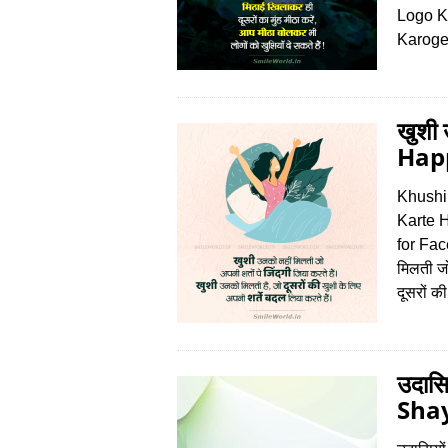
Logo K
Karoge
खुशी
Happ
Khushi
Karte 
for Fa
मिलती जो
दूसरों 
उदासि
Shay