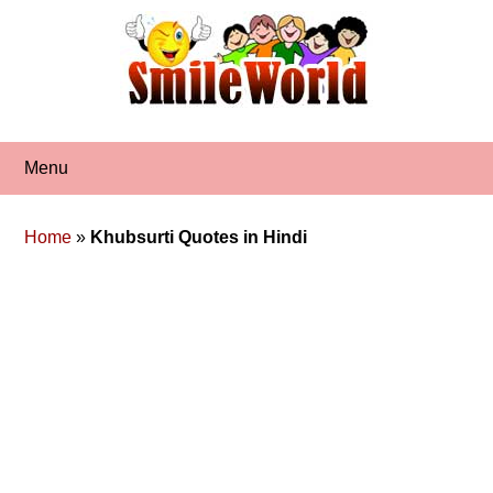
Skip
to
content
Menu
Home
»
Khubsurti Quotes in Hindi