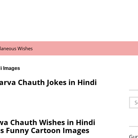
llaneous Wishes
di Images
arva Chauth Jokes in Hindi
Sea
for:
wa Chauth Wishes in Hindi
es Funny Cartoon Images
Gur