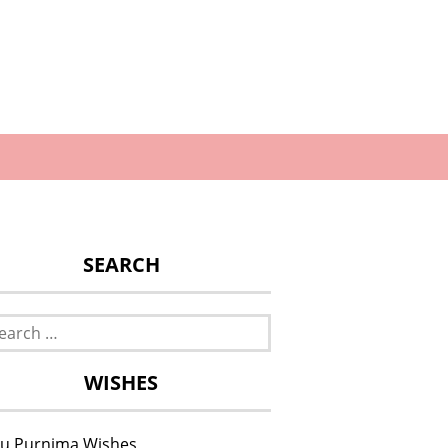
SEARCH
rch
WISHES
u Purnima Wishes