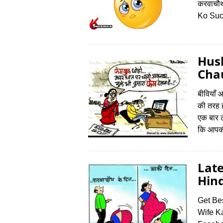
करवाचौथ
Ko Suc
Hus
Chau
बीवियाँ 
की तरह 
एक बार लक
कि आपकी 
Late
Hind
Get Be
Wife K