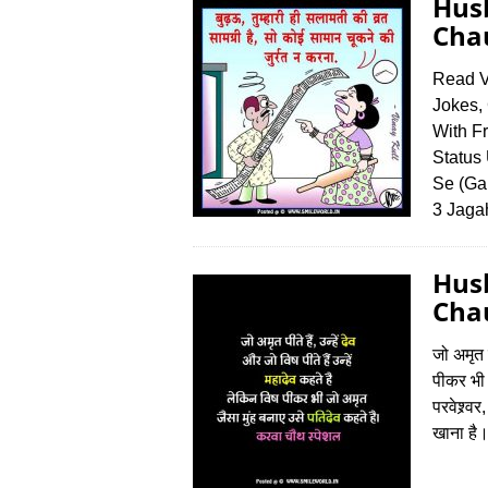
Hus
Chau
Read V
Jokes,
With F
Status
Se (Ga
3 Jaga
Hus
Chau
जो अमृत प
पीकर भी 
परवेश्र्
खाना है।