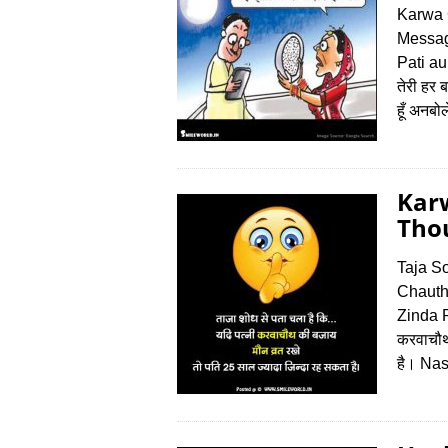
Karwa 
Messag
Pati a
तेरी हर ब
हूँ अनब
Kar
Thou
Taja S
Chauth
Zinda R
करवाचौथ 
है। Na