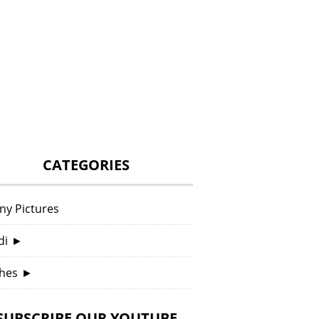
CATEGORIES
ny Pictures
di
►
hes
►
SUBSCRIBE OUR YOUTUBE