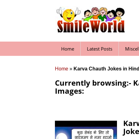
Skip
to
content
Home
Latest Posts
Misce
Home
»
Karva Chauth Jokes in Hin
Currently browsing:- K
Images:
Kar
Jok