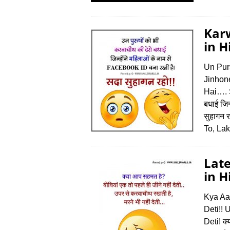
Kar
in H
Un Pur
Jinhon
Hai…. 
बधाई जि
सुहागन 
To, La
Lat
in H
Kya Aa
Deti!!
Deti! क्