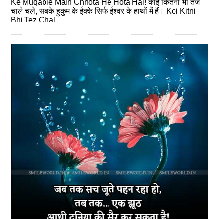
Ke Muqable Main Chhota He Hota Hai! कोई कितनी भी तेज
चाले चले, सबके हुकुम के ईक्‍के सिर्फ ईश्‍वर के हाथों में हैं। Koi Kitni
Bhi Tez Chal…