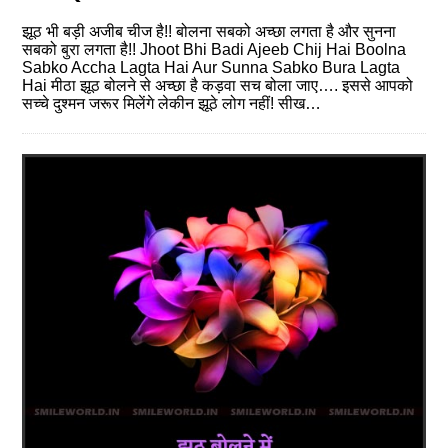
झूठ भी बड़ी अजीब चीज है!! बोलना सबको अच्छा लगता है और सुनना
सबको बुरा लगता है!! Jhoot Bhi Badi Ajeeb Chij Hai Boolna
Sabko Accha Lagta Hai Aur Sunna Sabko Bura Lagta
Hai मीठा झूठ बोलने से अच्छा है कड़वा सच बोला जाए…. इससे आपको
सच्चे दुश्मन जरूर मिलेंगे लेकीन झूठे लोग नहीं! सीख…